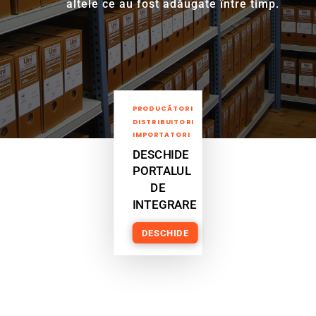
altele ce au fost adăugate între timp.
PRODUCĂTORI
DISTRIBUITORI
IMPORTATORI
DESCHIDE
PORTALUL
DE
INTEGRARE
DESCHIDE