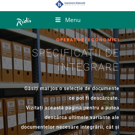
Menu
OPERATORI ECONOMICI
SPECIFICAȚII DE
INTEGRARE
Găsiți mai jos o selecție de documente
ce pot fi descărcate.
Vizitați această pagină pentru a putea
descărca ultimele variante ale
documentelor necesare integrării, cât și